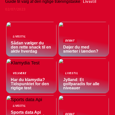
Livsstil
Guide til valg af den rigtige træningstaske
02/07/2023
LIVSSTIL
DEBAT
Sådan vælger du
den rette snack til en
Døjer du med
aktiv hverdag
smerter i lænden?
VELVÆRE
LIVSSTIL
Har du klamydia?
Jylland: Et
Tidspunktet for den
golfparadis for alle
rigtige test
niveauer
LIVSSTIL
Sports data Api
DEBAT