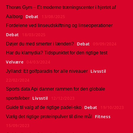
Thorøs Gym – Et moderne træningscenter i hjertet af
Debat
13/08/2025
Aalborg
Fordelene ved linseudskiftning og linseoperationer
Debat
18/03/2025
Debat
09/09/2024
Døjer du med smerter i lænden?
Har du klamydia? Tidspunktet for den rigtige test
Velvære
04/03/2024
Livsstil
Jylland: Et golfparadis for alle niveauer
22/02/2024
Sports data Api danner rammen for den globale
Livsstil
12/12/2023
sportsfeber
Debat
19/10/2023
Guide til valg af de rigtige padel-sko
Fitness
Vælg det rigtige proteinpulver til dine mål
15/09/2023