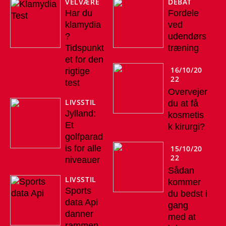
VELVÆRE
DEBAT
Har du
Fordele
klamydia
ved
?
udendørs
Tidspunkt
træning
et for den
16/10/20
rigtige
22
test
Overvejer
LIVSSTIL
du at få
Jylland:
kosmetis
Et
k kirurgi?
golfparad
is for alle
15/10/20
22
niveauer
Sådan
LIVSSTIL
kommer
Sports
du bedst i
data Api
gang
danner
med at
rammen