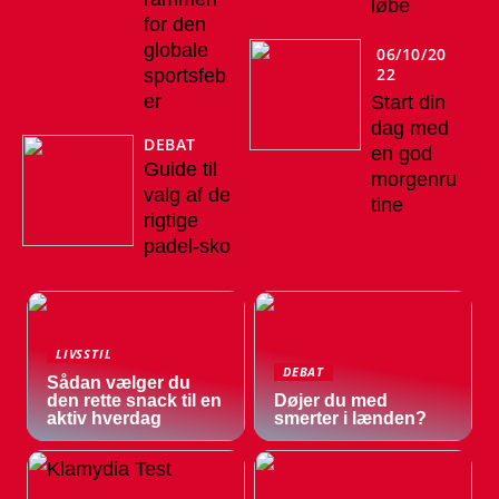
løbe
for den
globale
06/10/20
22
sportsfeb
er
Start din
dag med
DEBAT
en god
Guide til
morgenru
valg af de
tine
rigtige
padel-sko
LIVSSTIL
DEBAT
Sådan vælger du
den rette snack til en
Døjer du med
aktiv hverdag
smerter i lænden?