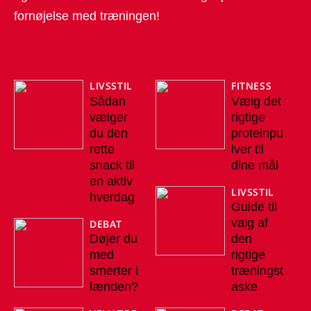
fornøjelse med træningen!
LIVSSTIL
FITNESS
Sådan
Vælg det
vælger
rigtige
du den
proteinpu
rette
lver til
snack til
dine mål
en aktiv
LIVSSTIL
hverdag
Guide til
valg af
DEBAT
Døjer du
den
med
rigtige
smerter i
træningst
lænden?
aske