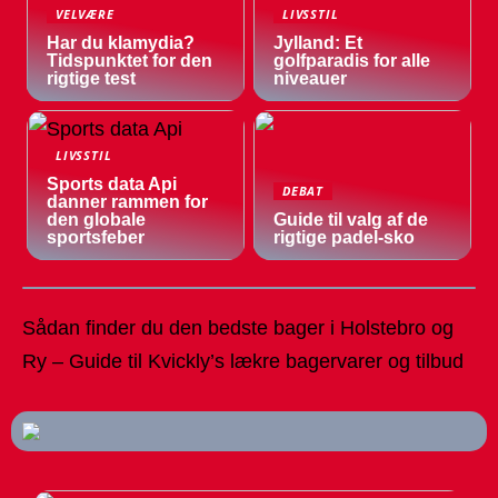
VELVÆRE
LIVSSTIL
Har du klamydia?
Jylland: Et
Tidspunktet for den
golfparadis for alle
rigtige test
niveauer
LIVSSTIL
Sports data Api
DEBAT
danner rammen for
den globale
Guide til valg af de
sportsfeber
rigtige padel-sko
Sådan finder du den bedste bager i Holstebro og
Ry – Guide til Kvickly’s lækre bagervarer og tilbud