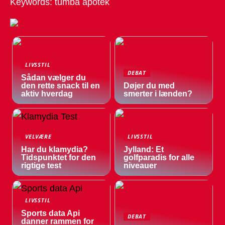
Keywords: tumba apotek
LIVSSTIL
DEBAT
Sådan vælger du
den rette snack til en
Døjer du med
aktiv hverdag
smerter i lænden?
VELVÆRE
LIVSSTIL
Har du klamydia?
Jylland: Et
Tidspunktet for den
golfparadis for alle
rigtige test
niveauer
LIVSSTIL
Sports data Api
DEBAT
danner rammen for