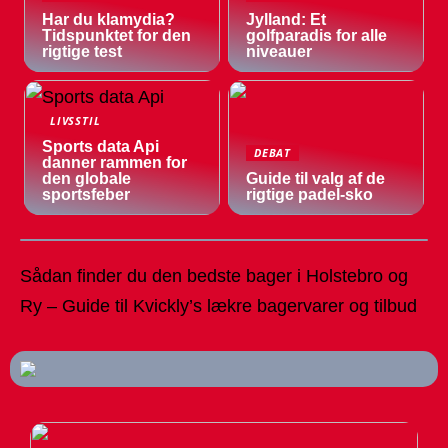
Har du klamydia?
Jylland: Et
Tidspunktet for den
golfparadis for alle
rigtige test
niveauer
LIVSSTIL
Sports data Api
DEBAT
danner rammen for
den globale
Guide til valg af de
sportsfeber
rigtige padel-sko
Sådan finder du den bedste bager i Holstebro og
Ry – Guide til Kvickly’s lækre bagervarer og tilbud