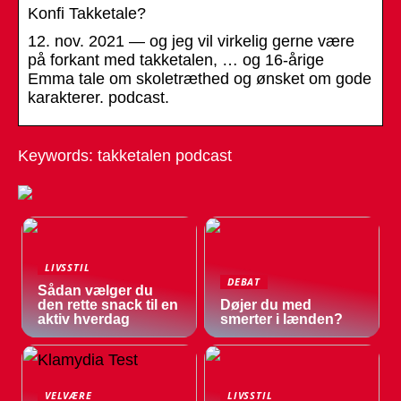
Konfi Takketale?
12. nov. 2021 — og jeg vil virkelig gerne være
på forkant med takketalen, … og 16-årige
Emma tale om skoletræthed og ønsket om gode
karakterer. podcast.
Keywords: takketalen podcast
LIVSSTIL
DEBAT
Sådan vælger du
den rette snack til en
Døjer du med
aktiv hverdag
smerter i lænden?
VELVÆRE
LIVSSTIL