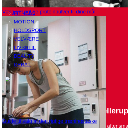
Vælg det rigtige proteinpulver til dine mål
FITNESS
MOTION
HOLDSPORT
VELVÆRE
LIVSSTIL
BEAUTY
DEBAT
Restaurant kjellerup
De bedste restauranter i Kjelleru
Guide til valg af den rigtige træningstaske
1. Christopher Krabbe Restaurant. (1). “Dejlig aftensma