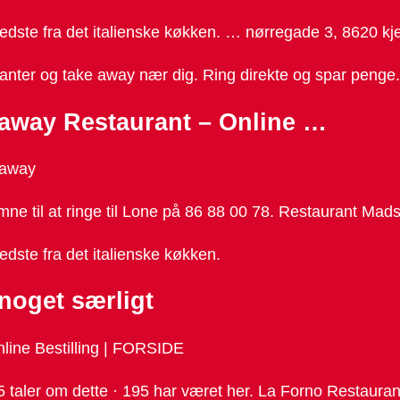
 bedste fra det italienske køkken. … nørregade 3, 8620 kj
uranter og take away nær dig. Ring direkte og spar penge
keaway Restaurant – Online …
eaway
lkomne til at ringe til Lone på 86 88 00 78. Restaurant Ma
edste fra det italienske køkken.
noget særligt
nline Bestilling | FORSIDE
 taler om dette · 195 har været her. La Forno Restaurant