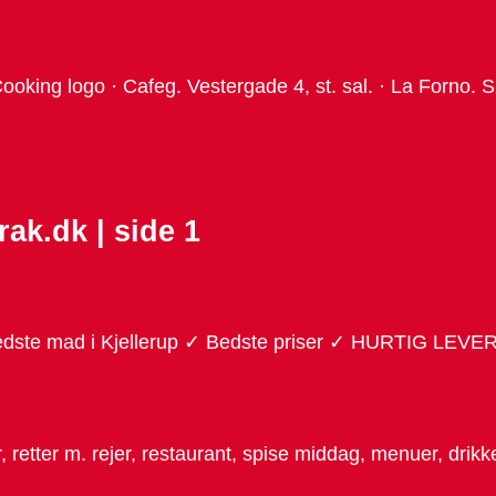
oking logo · Cafeg. Vestergade 4, st. sal. · La Forno. 
rak.dk | side 1
Bedste mad i Kjellerup ✓ Bedste priser ✓ HURTIG LEVE
er, retter m. rejer, restaurant, spise middag, menuer, dri