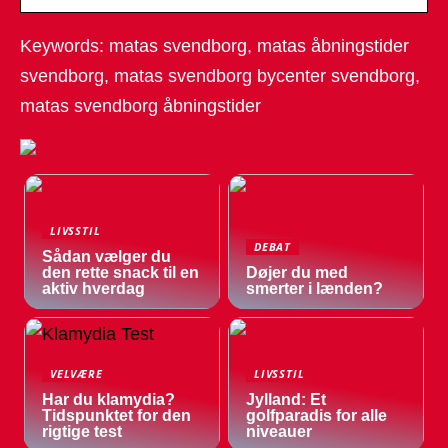
Keywords: matas svendborg, matas åbningstider
svendborg, matas svendborg bycenter svendborg,
matas svendborg åbningstider
LIVSSTIL
DEBAT
Sådan vælger du
den rette snack til en
Døjer du med
aktiv hverdag
smerter i lænden?
VELVÆRE
LIVSSTIL
Har du klamydia?
Jylland: Et
Tidspunktet for den
golfparadis for alle
rigtige test
niveauer