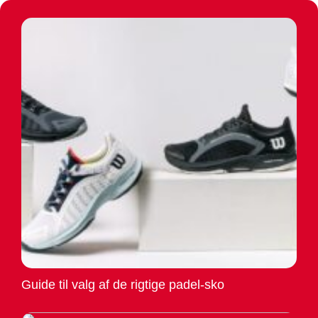
Guide til valg af de rigtige padel-sko