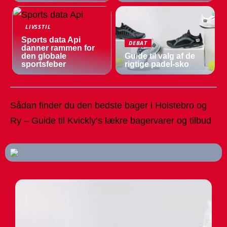
LIVSSTIL
Sports data Api
DEBAT
danner rammen for
den globale
Guide til valg af de
sportsfeber
rigtige padel-sko
Sådan finder du den bedste bager i Holstebro og
Ry – Guide til Kvickly’s lækre bagervarer og tilbud