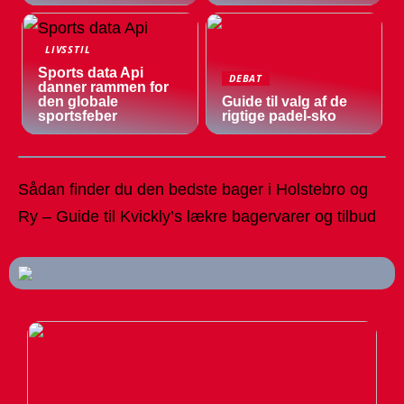
LIVSSTIL
Sports data Api
DEBAT
danner rammen for
den globale
Guide til valg af de
sportsfeber
rigtige padel-sko
Sådan finder du den bedste bager i Holstebro og
Ry – Guide til Kvickly’s lækre bagervarer og tilbud