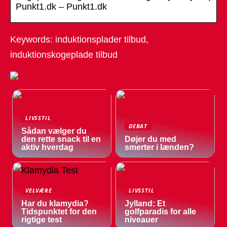
Punkt1.dk – Punkt1.dk
Keywords: induktionsplader tilbud,
induktionskogeplade tilbud
LIVSSTIL
DEBAT
Sådan vælger du
den rette snack til en
Døjer du med
aktiv hverdag
smerter i lænden?
VELVÆRE
LIVSSTIL
Har du klamydia?
Jylland: Et
Tidspunktet for den
golfparadis for alle
rigtige test
niveauer