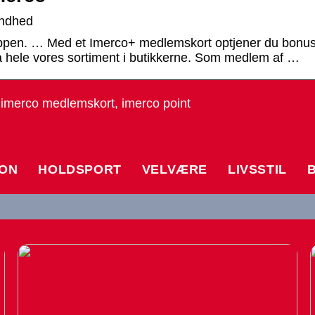
ndhed
pen. … Med et Imerco+ medlemskort optjener du bonusp
 hele vores sortiment i butikkerne. Som medlem af …
imerco medlemskort, imerco point
ION
HOLDSPORT
VELVÆRE
LIVSSTIL