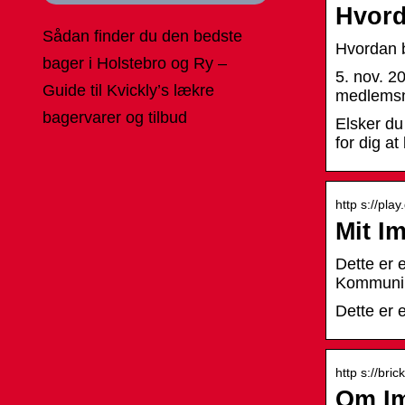
Hvord
Sådan finder du den bedste
Hvordan b
bager i Holstebro og Ry –
5. nov. 2
Guide til Kvickly’s lækre
medlemsn
bagervarer og tilbud
Elsker du
for dig a
http s://pla
Mit I
Dette er 
Kommuni
Dette er 
http s://bri
Om I