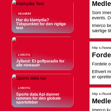
Medle
Som Imerc
VELVÆRE
events. 
Har du klamydia?
Tidspunktet for den rigtige
Imerco be
test
særlige ti
http s://www
Forde
LIVSSTIL
Jylland: Et golfparadis for
Fordele o
alle niveauer
Ethvert m
er oprette
LIVSSTIL
http s://kun
Sports data Api danner
rammen for den globale
Medle
sportsfeber
Imerco k