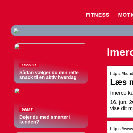
FITNESS
MOT
Imer
LIVSSTIL
Sådan vælger du den rette
http s://kun
snack til en aktiv hverdag
Læs m
Imerco k
16. jun. 
vise dit 
DEBAT
Døjer du med smerter i
lænden?
http s://www