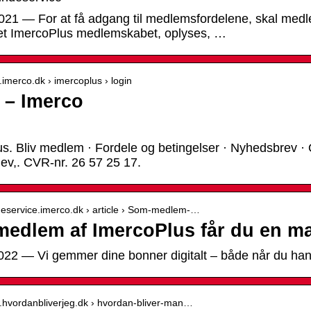
2021 — For at få adgang til medlemsfordelene, skal medl
ttet ImercoPlus medlemskabet, oplyses, …
.imerco.dk › imercoplus › login
 – Imerco
s. Bliv medlem · Fordele og betingelser · Nyhedsbrev 
ev,. CVR-nr. 26 57 25 17.
ndeservice.imerco.dk › article › Som-medlem-…
edlem af ImercoPlus får du en ma
2022 — Vi gemmer dine bonner digitalt – både når du han
w.hvordanbliverjeg.dk › hvordan-bliver-man…