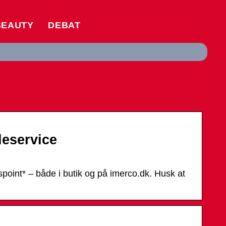
BEAUTY
DEBAT
eservice
oint* – både i butik og på imerco.dk. Husk at