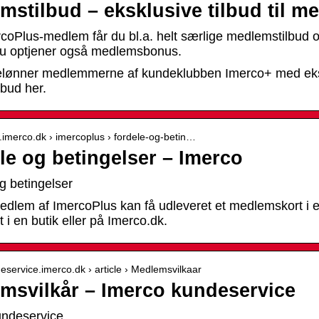
mstilbud – eksklusive tilbud til 
oPlus-medlem får du bl.a. helt særlige medlemstilbud og
Du optjener også medlemsbonus.
lønner medlemmerne af kundeklubben Imerco+ med eksklu
lbud her.
.imerco.dk › imercoplus › fordele-og-betin…
le og betingelser – Imerco
g betingelser
edlem af ImercoPlus kan få udleveret et medlemskort i 
t i en butik eller på Imerco.dk.
deservice.imerco.dk › article › Medlemsvilkaar
msvilkår – Imerco kundeservice
undeservice