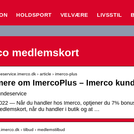
ION
HOLDSPORT
VELVÆRE
LIVSSTIL
co medlemskort
deservice.imerco.dk › article › imerco-plus
ere om ImercoPlus – Imerco kund
undeservice
2022 — Når du handler hos Imerco, optjener du 7% bonusp
medlemskort, når du handler i butik og at …
.imerco.dk › tilbud › medlemstilbud