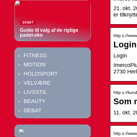
21. okt. 
er tilkny
DEBAT
Guide til valg af de rigtige
padel-sko
http s://www
Login
FITNESS
Login
MOTION
ImercoPlu
2730 Herl
HOLDSPORT
VELVÆRE
LIVSSTIL
http s://ku
Som m
BEAUTY
DEBAT
11. okt. 
http s://ww