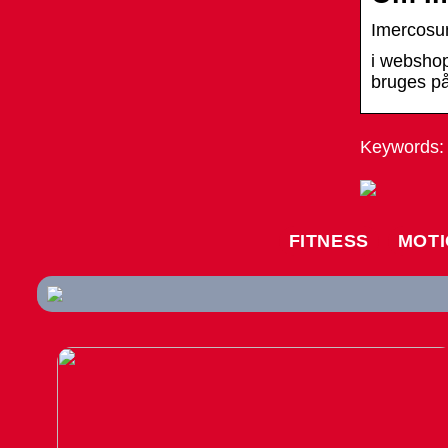
Imercosu
i webshop
bruges på
Keywords: 
FITNESS
MOT