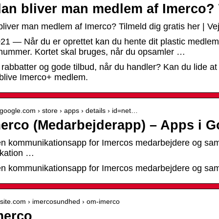
an bliver man medlem af Imerco? T
liver man medlem af Imerco? Tilmeld dig gratis her | Ve
021 — Når du er oprettet kan du hente dit plastic medlemsk
ummer. Kortet skal bruges, når du opsamler …
 rabbatter og gode tilbud, når du handler? Kan du lide a
t blive Imerco+ medlem.
y.google.com › store › apps › details › id=net…
merco (Medarbejderapp) – Apps i G
en kommunikationsapp for Imercos medarbejdere og sama
kation …
en kommunikationsapp for Imercos medarbejdere og sam
cksite.com › imercosundhed › om-imerco
merco