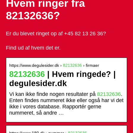
Hvem ringer fra
82132636?
Er du blevet ringet op af +45 82 13 26 36?
Find ud af hvem det er.
https://www.degulesider.dk ›
82132636
› firmaer
82132636
| Hvem ringede? |
degulesider.dk
Vi kan ikke finde nogen resultater på
82132636
.
Enten findes nummeret ikke eller også har vi det
ikke i vores database. Rapportér gerne
nummeret, så andre …
https://www.180.dk › nummer ›
82132636