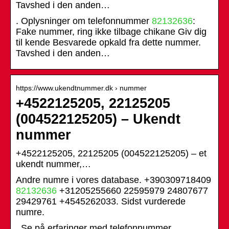
Tavshed i den anden…
. Oplysninger om telefonnummer
82132636
:
Fake nummer, ring ikke tilbage chikane Giv dig
til kende Besvarede opkald fra dette nummer.
Tavshed i den anden…
https://www.ukendtnummer.dk › nummer
+4522125205, 22125205
(004522125205) – Ukendt
nummer
+4522125205, 22125205 (004522125205) – et
ukendt nummer,…
Andre numre i vores database. +390309718409
82132636
+31205255660 22595979 24807677
29429761 +4545262033. Sidst vurderede
numre.
. Se på erfaringer med telefonnummer