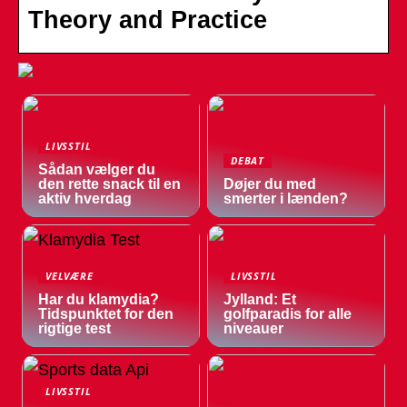
Theory and Practice
LIVSSTIL
DEBAT
Sådan vælger du
den rette snack til en
Døjer du med
aktiv hverdag
smerter i lænden?
VELVÆRE
LIVSSTIL
Har du klamydia?
Jylland: Et
Tidspunktet for den
golfparadis for alle
rigtige test
niveauer
LIVSSTIL