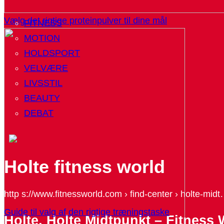
Vælg det rigtige proteinpulver til dine mål
FITNESS
MOTION
HOLDSPORT
VELVÆRE
LIVSSTIL
BEAUTY
DEBAT
Holte fitness world
http s://www.fitnessworld.com › find-center › holte-mid
Guide til valg af den rigtige træningstaske
Holte, Holte Midtpunkt – Fitness 