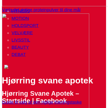
Vælg det rigtige proteinpulver til dine mål
FITNESS
MOTION
HOLDSPORT
VELVÆRE
LIVSSTIL
BEAUTY
DEBAT
Hjørring svane apotek
Hjørring Svane Apotek –
Startside | Facebook
Guide til valg af den rigtige træningstaske