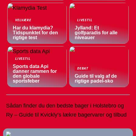
VELVÆRE
LIVSSTIL
Har du klamydia?
Jylland: Et
Tidspunktet for den
golfparadis for alle
rigtige test
niveauer
LIVSSTIL
Sports data Api
DEBAT
danner rammen for
den globale
Guide til valg af de
sportsfeber
rigtige padel-sko
Sådan finder du den bedste bager i Holstebro og
Ry – Guide til Kvickly’s lækre bagervarer og tilbud