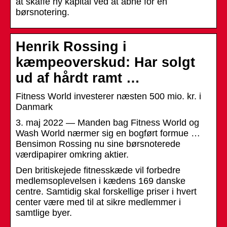
at skaffe ny kapital ved at åbne for en
børsnotering.
Henrik Rossing i
kæmpeoverskud: Har solgt
ud af hårdt ramt …
Fitness World investerer næsten 500 mio. kr. i
Danmark
3. maj 2022 — Manden bag Fitness World og
Wash World nærmer sig en bogført formue …
Bensimon Rossing nu sine børsnoterede
værdipapirer omkring aktier.
Den britiskejede fitnesskæde vil forbedre
medlemsoplevelsen i kædens 169 danske
centre. Samtidig skal forskellige priser i hvert
center være med til at sikre medlemmer i
samtlige byer.