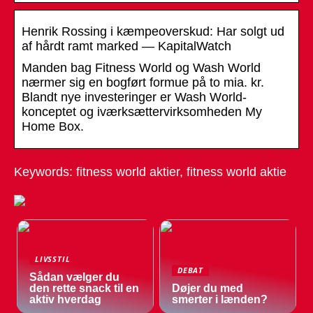
Henrik Rossing i kæmpeoverskud: Har solgt ud
af hårdt ramt marked — KapitalWatch
Manden bag Fitness World og Wash World
nærmer sig en bogført formue på to mia. kr.
Blandt nye investeringer er Wash World-
konceptet og iværksættervirksomheden My
Home Box.
Keywords: fitness world aktier, fitness world aktie
LIVSSTIL
DEBAT
Sådan vælger du
den rette snack til en
Døjer du med
aktiv hverdag
smerter i lænden?