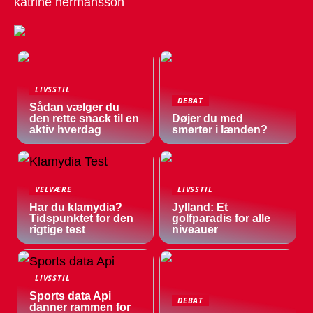
katrine hermansson
LIVSSTIL
DEBAT
Sådan vælger du
den rette snack til en
Døjer du med
aktiv hverdag
smerter i lænden?
VELVÆRE
LIVSSTIL
Har du klamydia?
Jylland: Et
Tidspunktet for den
golfparadis for alle
rigtige test
niveauer
LIVSSTIL
Sports data Api
DEBAT
danner rammen for