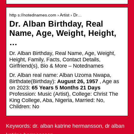
http s://notednames.com › Artist › Dr…
Dr. Alban Birthday, Real
Name, Age, Weight, Height,
…
Dr. Alban Birthday, Real Name, Age, Weight,
Height, Family, Facts, Contact Details,
Girlfriend(s), Bio & More – Notednames
Dr. Alban real name: Alban Uzoma Nwapa,
Birthdate(Birthday):
August 26, 1957
, Age as
on 2023:
65 Years 5 Months 21 Days
Profession: Music (Artist), College: Christ The
King College, Aba, Nigeria, Married: No,
Children: No
Keywords: dr. alban katrine hermansson, dr alban