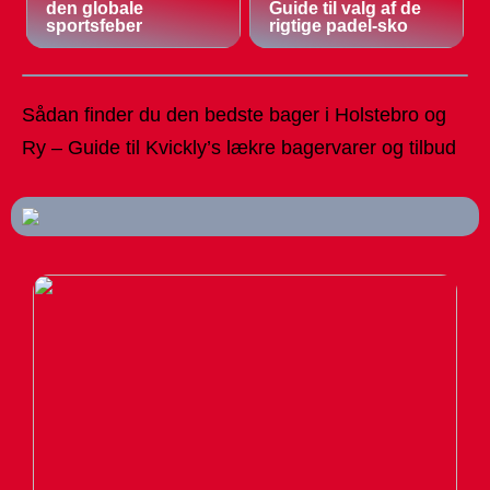
den globale
Guide til valg af de
sportsfeber
rigtige padel-sko
Sådan finder du den bedste bager i Holstebro og
Ry – Guide til Kvickly’s lækre bagervarer og tilbud