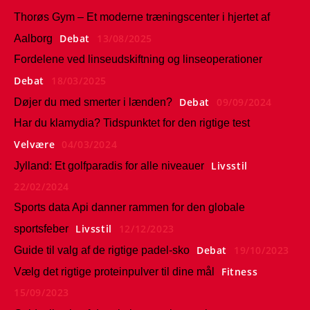
Thorøs Gym – Et moderne træningscenter i hjertet af
Debat
13/08/2025
Aalborg
Fordelene ved linseudskiftning og linseoperationer
Debat
18/03/2025
Debat
09/09/2024
Døjer du med smerter i lænden?
Har du klamydia? Tidspunktet for den rigtige test
Velvære
04/03/2024
Livsstil
Jylland: Et golfparadis for alle niveauer
22/02/2024
Sports data Api danner rammen for den globale
Livsstil
12/12/2023
sportsfeber
Debat
19/10/2023
Guide til valg af de rigtige padel-sko
Fitness
Vælg det rigtige proteinpulver til dine mål
15/09/2023