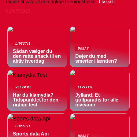
Livsstil
Guide til valg af den rigtige træningstaske
02/07/2023
LIVSSTIL
DEBAT
Sådan vælger du
den rette snack til en
Døjer du med
aktiv hverdag
smerter i lænden?
VELVÆRE
LIVSSTIL
Har du klamydia?
Jylland: Et
Tidspunktet for den
golfparadis for alle
rigtige test
niveauer
LIVSSTIL
Sports data Api
DEBAT