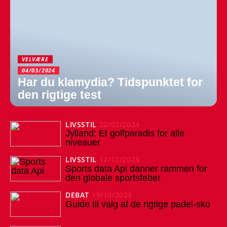
VELVÆRE
04/03/2024
Har du klamydia? Tidspunktet for
den rigtige test
LIVSSTIL
22/02/2024
Jylland: Et golfparadis for alle
niveauer
LIVSSTIL
12/12/2023
Sports data Api danner rammen for
den globale sportsfeber
DEBAT
19/10/2023
Guide til valg af de rigtige padel-sko